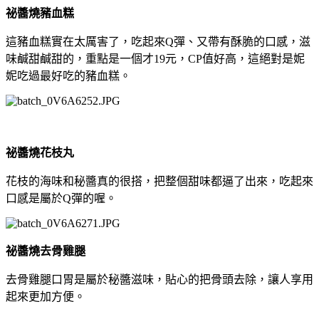
祕醬燒豬血糕
這豬血糕實在太厲害了，吃起來Q彈、又帶有酥脆的口感，滋
味鹹甜鹹甜的，重點是一個才19元，CP值好高，這絕對是妮
妮吃過最好吃的豬血糕。
祕醬燒花枝丸
花枝的海味和秘醬真的很搭，把整個甜味都逼了出來，吃起來
口感是屬於Q彈的喔。
祕醬燒去骨雞腿
去骨雞腿口胃是屬於秘醬滋味，貼心的把骨頭去除，讓人享用
起來更加方便。